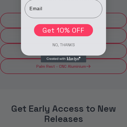
Email
Mechanical Keyboard
Get 10% OFF
Magnetic Keyboard
NO, THANKS
12-Key MacroPad
Palm Rest - CNC Aluminium
Get
Early
Access
to
New
Releases