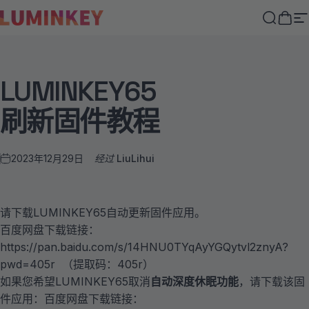
跳至内容
LUMINKEY
搜索
大车
LUMINKEY65
Home
Menu
Search
Shop
Cart
Account
刷新固件教程
2023年12月29日
经过
LiuLihui
请下载LUMINKEY65自动更新固件应用。
百度网盘下载链接：
https://pan.baidu.com/s/14HNU0TYqAyYGQytvl2znyA?
pwd=405r
（提取码：405r）
如果您希望LUMINKEY65取消
自动深度休眠功能
，请下载该固
件应用：
百度网盘下载链接：