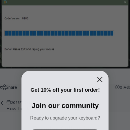
Share
0 评论
Get 10% off your first order!
2023年12月28日
经过
LiuLihui
Join our community
How to flash firmware for LUMINKEY65
Ready to upgrade your keyboard?
Popular
Collections